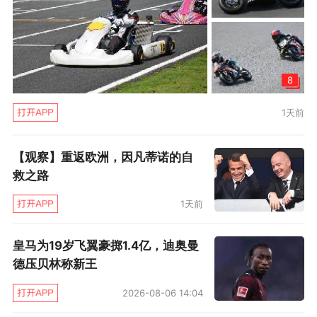
同时，除了擅长准备周密的比赛计划，阿莫林也
展示出了自己的组队能力。在上赛季夺冠之前，
里斯本竞技遇到过缺乏射手的问题，但俱乐部也
8
没有财力引进重要中锋。阿莫林自己使用了一个
1天前
软件去寻找，把自己心仪的前锋特点作为参数输
入了进去，他就这样找到了效力英冠考文垂的瑞
【观察】重返欧洲，因凡蒂诺的自
典前锋哲凯赖什，此人是里斯本竞技上赛季重回
救之路
联赛冠军宝座的关键。现在哲凯赖什是整个葡超
1天前
最值钱的球员。
皇马为19岁飞翼豪掷1.4亿，迪奥曼
同时根据葡萄牙媒体的统计，阿莫林已经把里斯
德压贝林称新王
本竞技从长期的“老三”变成了目前葡超第一豪
2026-08-06 14:04
门，因为里斯本竞技的球员身价在阿莫林执教以