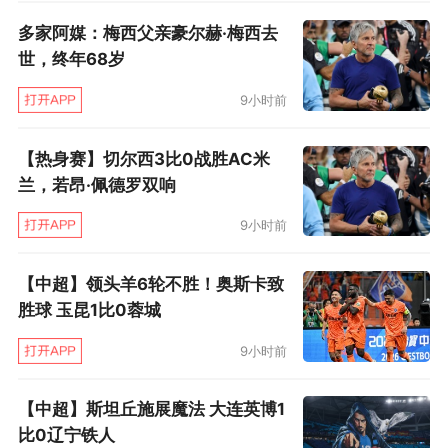
里斯本竞技的天平又更偏向进攻。
多家阿媒：梅西父亲豪尔赫·梅西去
穆里尼奥、热苏斯等葡萄牙主帅都容易和媒体发
世，终年68岁
生冲突，阿莫林相反。他的一个特点是有问必
9小时前
答，怎样刁钻的问题他都可以坦然回答。沟通能
【热身赛】切尔西3比0战胜AC米
力一直被视作他的强项，无论是和球员的沟通，
兰，若昂·佩德罗双响
还是和外界的沟通。
9小时前
具备带队结束多年低迷充满巅峰的能力，善于沟
通，善于挖掘新人，技战术不死板，所有这些特
【中超】领头羊6轮不胜！奥斯卡致
胜球 玉昆1比0蓉城
点，都可以说明阿莫林是执教曼联的理想人选。
然而疑问总是存在的，那就是：曼联是否适合阿
9小时前
莫林？
【中超】斯坦丘施展魔法 大连英博1
比0辽宁铁人
在里斯本竞技，整个管理层对阿莫林都非常配