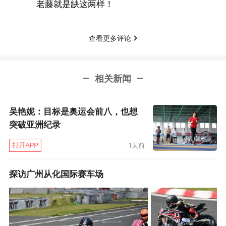
老藤就是缺这两样！
人，阿莫林从梯队提拔了一些年轻球员。接下来
的4个赛季，里斯本竞技2次赢得联赛冠军，这也
查看更多评论
打破了过去19年本菲卡和波尔图交替称霸的格
局。在阿莫林之前，里斯本竞技是2001-02赛季
相关新闻
罗马尼亚人博洛尼执教时才赢得过葡超冠军。
阿莫林的建队能力、育才能力和指挥能力都引发
吴艳妮：目标是奥运会前八，也想
突破亚洲纪录
关注。他在球员时代踢中场，风格类似葡萄牙前
国脚蒂亚戈，同时也踢过右边锋和右边卫。这种
1天前
多面性对他的执教提供了明显的帮助。同时阿莫
探访广州从化国际赛车场
林在大学攻读过运动心理教育课程，他拥有超强
的和更衣室进行沟通的能力，这可能是他上手快
的原因之一，他总是懂得如何传递有效的信息。