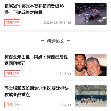
后都发生了飞涨，总身价超过了本菲卡和波尔图
横滨冠军赛张本智和横扫晋级16
两个竞争对手。这在过去是无法想象的事情。
强，下轮或将对向鹏
2026-08-05 11:13
阿莫林和很多葡萄牙教练一样，他们的着眼点是
五大联赛，因此先天擅长吸收其他联赛球队的精
华。阿莫林在注重细节等方面和穆里尼奥、若热·
精选热文
热苏斯等葡萄牙名帅很相似，但在技战术思路方
面，彼此差异相当大。阿莫林的一个突出特点是
梅西父亲去世，阿媒：梅西已启程
返回阿根廷
变通快、战术设计灵活度高。
8小时前
例如他的里斯本竞技青年军3年前打欧冠开局很
差，但之后很快就适应了节奏越打越好，在哲凯
郭士强回应长期集训争议 提速抓快
攻成备战重点
赖什加盟之前，里斯本竞技破门乏力，整个球队
的风格偏防守，哲凯赖什来了以后，射手有了，
8小时前