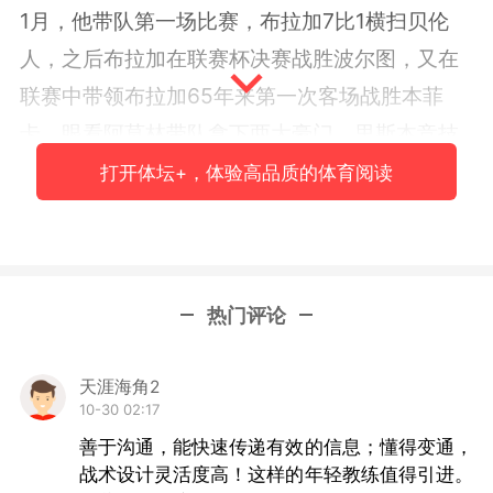
1月，他带队第一场比赛，布拉加7比1横扫贝伦
人，之后布拉加在联赛杯决赛战胜波尔图，又在
联赛中带领布拉加65年来第一次客场战胜本菲
卡。眼看阿莫林带队拿下两大豪门，里斯本竞技
赶紧和布拉加谈判，直接把阿莫林挖走。这种操
打开体坛+，体验高品质的体育阅读
作在葡萄牙足坛非常罕见，但里斯本竞技管理层
很明确地对外界表示，这样的教练，现在不挖，
以后就挖不起了。
热门评论
事实验证了里斯本竞技管理层的眼光。阿莫林接
手里斯本竞技以后，也是上手速度奇快，尽管在
天涯海角2
10-30 02:17
冬窗失去了布鲁诺·费尔南德斯，球队仍然从第8
善于沟通，能快速传递有效的信息；懂得变通，
名打到赛季末的第4名。阿莫林执教第一个夏窗，
战术设计灵活度高！这样的年轻教练值得引进。
里斯本竞技进行年轻化改造，一些知名球员走