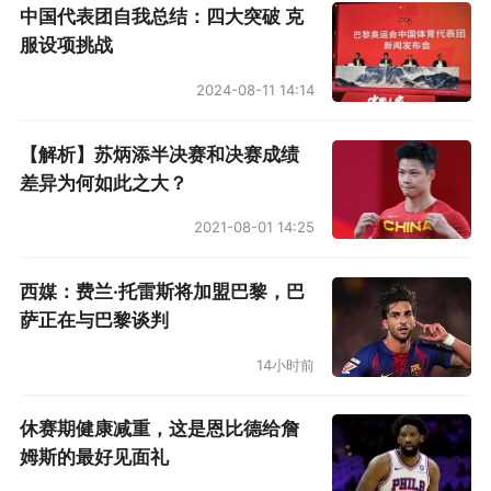
中国代表团自我总结：四大突破 克
服设项挑战
2024-08-11 14:14
【解析】苏炳添半决赛和决赛成绩
差异为何如此之大？
2021-08-01 14:25
西媒：费兰·托雷斯将加盟巴黎，巴
萨正在与巴黎谈判
14小时前
休赛期健康减重，这是恩比德给詹
姆斯的最好见面礼