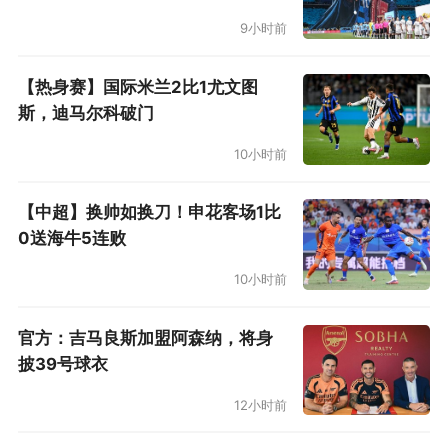
合，当他要求花费2000万欧元去购买仍然效力英
9小时前
冠的哲凯赖什时，里斯本竞技管理层也丝毫不犹
【热身赛】国际米兰2比1尤文图
豫。这种强大的配合和策应，是阿莫林迅速取得
斯，迪马尔科破门
成功的关键。
10小时前
而曼联管理层到底会配合他到什么程度？阿莫林
能否享有在里斯本竞技一样的决策参与度，这是
【中超】换帅如换刀！申花客场1比
0送海牛5连败
一个很大的疑问。荷兰媒体近日也在为滕哈赫喊
冤，认为他在曼联没有得到应有的支持。只有确
10小时前
定曼联管理层会全力支持，阿莫林才有可能真正
官方：吉马良斯加盟阿森纳，将身
施展自己的能力，带领曼联重新走向辉煌。
披39号球衣
12小时前