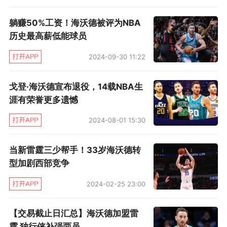
躺赚50%工资！海沃德被评为NBA
历史最高薪低能球员
2024-09-30 11:22
戈登·海沃德宣布退役，14载NBA生
涯有荣誉更多遗憾
2024-08-01 15:30
当新雷霆三少帮手！33岁海沃德转
型加剧西部竞争
2024-02-25 23:00
【交易截止日汇总】海沃德加盟雷
霆 独行侠补强两员