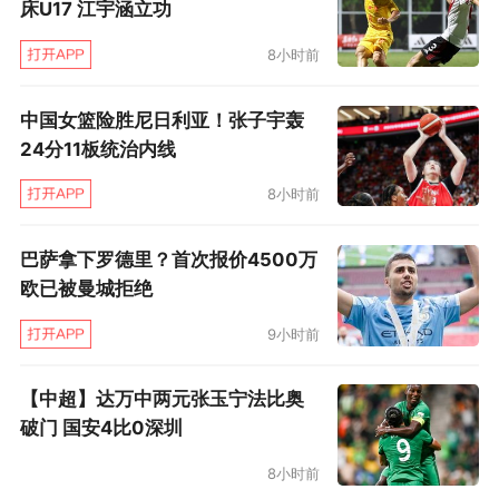
床U17 江宇涵立功
8小时前
中国女篮险胜尼日利亚！张子宇轰
24分11板统治内线
8小时前
巴萨拿下罗德里？首次报价4500万
欧已被曼城拒绝
9小时前
【中超】达万中两元张玉宁法比奥
破门 国安4比0深圳
8小时前