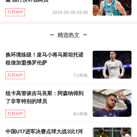
2024-02-09 02:06
精选热文
换环境练级！皇马小将马斯坦托诺
租借加盟佛罗伦萨
7小时前
纽卡高管谈吉马良斯：阿森纳得到
了非常特别的球员
8小时前
中国U17进军决赛点球大战3比1河