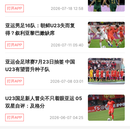
2026-07-18 12:58
亚运男足16队：朝鲜U23失而复
得？叙利亚黎巴嫩缺席
2026-07-11 05:40
亚运会足球赛7月23日抽签 中国
U23有望晋升种子队
2026-07-08 03:01
U23国足新人冒尖不只着眼亚运 05
双星自评：及格分
2026-06-07 04:25