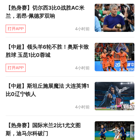
【热身赛】切尔西3比0战胜AC米
兰，若昂·佩德罗双响
4小时前
【中超】领头羊6轮不胜！奥斯卡致
胜球 玉昆1比0蓉城
4小时前
【中超】斯坦丘施展魔法 大连英博1
比0辽宁铁人
4小时前
【热身赛】国际米兰2比1尤文图
斯，迪马尔科破门