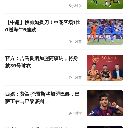
5小时前
【中超】换帅如换刀！申花客场1比
0送海牛5连败
5小时前
官方：吉马良斯加盟阿森纳，将身
披39号球衣
7小时前
西媒：费兰·托雷斯将加盟巴黎，巴
萨正在与巴黎谈判
9小时前